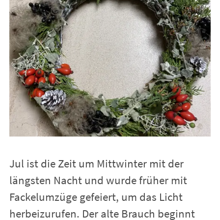
Gedichte & mehr
Knotenpunkt
Kurse & Termine
Körper & Seele
Jul ist die Zeit um Mittwinter mit der
FlämingNest
längsten Nacht und wurde früher mit
Fackelumzüge gefeiert, um das Licht
Kontakt
herbeizurufen. Der alte Brauch beginnt