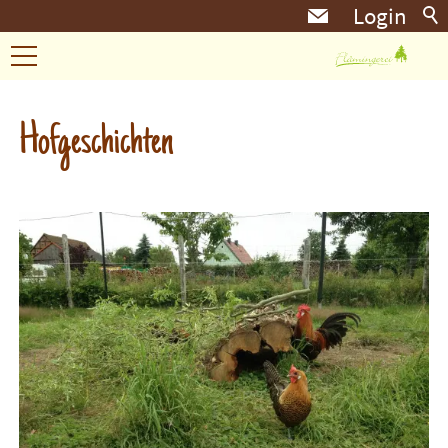
Login
Kräuterzeit
Hofgeschichten
Landleben
Bastelei
Malerei
Waldgeschichten
Hofgeschichten
Feuerkorb