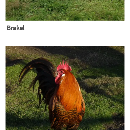
Wandern
Kraftorte
Brakel
Körbchen
Landküche
Eindrücke
Gedichte & mehr
Knotenpunkt