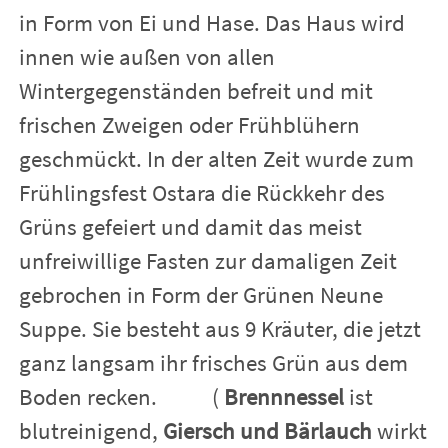
in Form von Ei und Hase. Das Haus wird
Gedichte & mehr
innen wie außen von allen
Wintergegenständen befreit und mit
Knotenpunkt
frischen Zweigen oder Frühblühern
geschmückt. In der alten Zeit wurde zum
Kurse & Termine
Frühlingsfest Ostara die Rückkehr des
Grüns gefeiert und damit das meist
unfreiwillige Fasten zur damaligen Zeit
Körper & Seele
gebrochen in Form der Grünen Neune
Suppe. Sie besteht aus 9 Kräuter, die jetzt
FlämingNest
ganz langsam ihr frisches Grün aus dem
Boden recken. (
Brennnessel
ist
Kontakt
blutreinigend,
Giersch und Bärlauch
wirkt