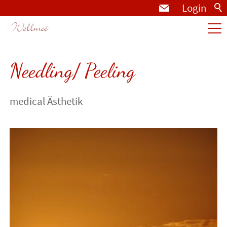
Login
Die Praxis
Needling/ Peeling
Aktuelles
medical Ästhetik
Produkte
Behandlungen
Plasma Pen
Needling, Peeling