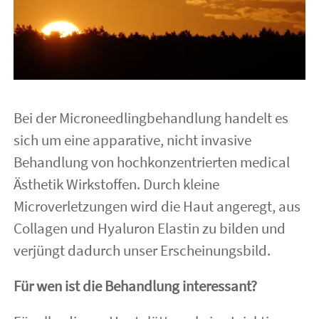
Twotec Couperose
Twotec Cell IQ, UltraMeso
Twotec Grand Cru de Beauty
Möglichkeiten
Bei der Microneedlingbehandlung handelt es
sich um eine apparative, nicht invasive
Hautanalyse
Behandlung von hochkonzentrierten medical
Zusatzbehandlung Lifting
Ästhetik Wirkstoffen. Durch kleine
onetec
Microverletzungen wird die Haut angeregt, aus
Collagen und Hyaluron Elastin zu bilden und
PMU
verjüngt dadurch unser Erscheinungsbild.
Für wen ist die Behandlung interessant?
Vital