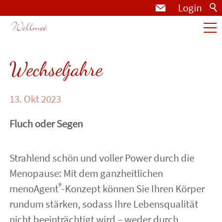
Login
Die Praxis
Wechseljahre
Aktuelles
13. Okt 2023
Fluch oder Segen
Produkte
Strahlend schön und voller Power durch die
Behandlungen
Menopause: Mit dem ganzheitlichen
®
menoAgent
-Konzept können Sie Ihren Körper
rundum stärken, sodass Ihre Lebensqualität
PMU
nicht beeinträchtigt wird – weder durch